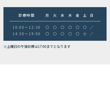
診療時間
月
火
水
木
金
土
日
10:00～12:30
〇
〇
〇
〇
〇
〇
／
14:30～19:00
〇
〇
〇
〇
〇
☆
／
☆土曜日の午後診療は17:00までとなります