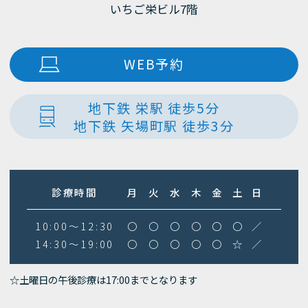
いちご栄ビル7階
いましたが、治療費にバリエーションを付ける
インプラント専門医の院長が治療を行う
ため利用インプラント（現在まで行っていたイ
ンプラントメーカーを数社付け加え）治療費用
WEB予約
精度の高い技工を経験のある技工士が行う
の改定を２０２３年４月１日より行います。
インプラント埋入費用
地下鉄 栄駅 徒歩5分
SPI（トーメンメディカル、スイ
地下鉄 矢場町駅 徒歩3分
ス） １２０，０００円
SPIイニセル（トーメンメディカル、スイ
ス） １４０，０００円
診療時間
月
火
水
木
金
土
日
BIOHORAZONS（アメリ
カ） １６０，０００円
10:00～12:30
〇
〇
〇
〇
〇
〇
／
Straumann SLA
14:30～19:00
〇
〇
〇
〇
〇
☆
／
２００，０００円
Straumann SLA Active
☆土曜日の午後診療は17:00までとなります
２５０，０００円