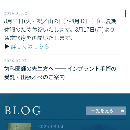
2026.08.02
8月11日(火・祝／山の日)〜8月16日(日)は夏期
休暇のため休診いたします。8月17日(月)より
通常診療を再開いたします。
▶
詳しくはこちら
2026.07.27
歯科医師の先生方へ ── インプラント手術の
受託・出張オペのご案内
名古屋・栄の高山歯科室では、インプラント手
術の受託・出張オペを承っています。コロナ前
まで愛知・岐阜・静岡・京都・大阪の5県16医
BLOG
院で出張手術を行ってきました。現在使用可能
一覧を見る
な10社のメーカーに対応し、骨造成を要する
難症例や、他院インプラントのトラブル・リカ
2026.08.04