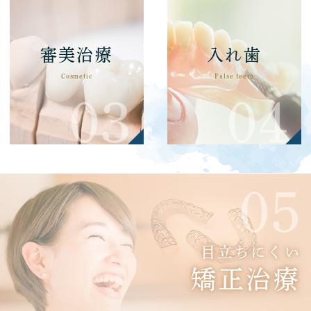
審美治療
入れ歯
Cosmetic
False teeth
目立ちにくい
矯正治療