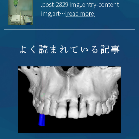
.post-2829 img,.entry-content
バリーにも対応します。外科部分のみのご依
img,art…
[read more]
頼、患者さんのご紹介受け入れも可能です。
詳しくは下記の記事をご覧ください。
▶ 「インプラント手術の受託・出張オペのご
案内（歯科医師の先生方へ）」を読む
よく読まれている記事
2026.07.24
新しい記事を公開しました。
「骨が足りない」「骨密度が低い」「糖尿病が
ある」と他院でインプラントを断られた方、入
れたインプラントが痛い・噛めない方へ。名古
屋・栄の高山歯科室は、現在使用可能な10社
のインプラントメーカーに対応し、他院インプ
ラントのやり直し・トラブル治療のご相談を承
っています。
詳しくは下記の記事をご覧ください。