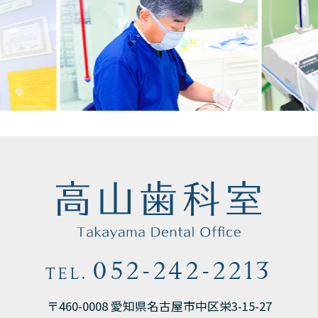
麻酔医による鎮静管理
種々の骨造成法に対応
以上が高山歯科室で患者さんが安心してインプ
種々の歯肉粘膜手術への対応
ラント治療を受けていただける理由です。
インプラントのバリエーションから様々な費
ご相談は無料で行っています、骨がなく断られ
用のインプラント治療が選べる
た患者さんや、骨密度の低い方もご相談くださ
い。
オリコ、駿河銀行などの歯科のローンが使え
る
2023.03.27
愛知県名古屋市中区栄 松坂屋隣、高山歯科
無料でご相談の上、治療プランを納得してい
052-242-2213
TEL.
室、歯周病専門医、インプラント専門医の高山
ただいてから治療を行っています
です。
〒460-0008 愛知県名古屋市中区栄3-15-27
現在、主にストローマンインプラントを行って
治療前に治療のプランを作成