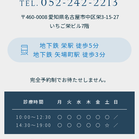
052-242-2213
TEL.
〒460-0008 愛知県名古屋市中区栄3-15-27
いちご栄ビル7階
地下鉄 栄駅 徒歩5分
地下鉄 矢場町駅 徒歩3分
完全予約制でお待たせしません。
診療時間
月
火
水
木
金
土
日
10:00～12:30
〇
〇
〇
〇
〇
〇
／
14:30～19:00
〇
〇
〇
〇
〇
☆
／