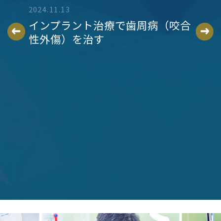
2024.11.13
▶ 「他院で断られた・トラブルになったイン
2021.1
る？
インプラント治療で歯周病（咬合
プラントのご相談」を読む
高度
性外傷）を治す
のイ
2023.04.03
愛知県名古屋市中区栄 松坂屋隣、高山歯科
室、歯周病専門医、インプラント専門医の高山
です。
高山歯科室がインプラント治療で選ばれる理
由。
３D画像診断、CT画像診断
術前全身管理
多種のインプラントの取り扱い