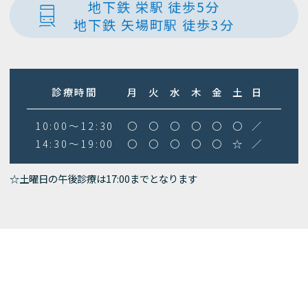
地下鉄 栄駅 徒歩5分
地下鉄 矢場町駅 徒歩3分
診療時間
月
火
水
木
金
土
日
10:00～12:30
〇
〇
〇
〇
〇
〇
／
14:30～19:00
〇
〇
〇
〇
〇
☆
／
☆土曜日の午後診療は17:00までとなります