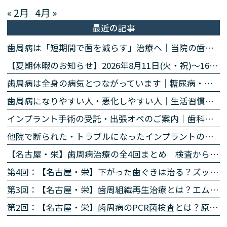
« 2月
4月 »
最近の記事
歯周病は「短期間で菌を減らす」治療へ｜当院の歯周病除菌プログラム
【夏期休暇のお知らせ】2026年8月11日(火・祝)〜16日(日)
歯周病は全身の病気とつながっています｜糖尿病・心臓・誤嚥性肺炎・認知症との関係｜名古屋・栄の高山歯科室
歯周病になりやすい人・悪化しやすい人｜生活習慣・持病・お薬のリスク因子｜名古屋・栄の高山歯科室
インプラント手術の受託・出張オペのご案内｜歯科医師の先生方へ
他院で断られた・トラブルになったインプラントのご相談
【名古屋・栄】歯周病治療の全4回まとめ｜検査から再生治療・歯肉退縮まで専門医が解説
第4回：【名古屋・栄】下がった歯ぐきは治る？ズッケリー法で歯肉退縮を改善する再生治療
第3回：【名古屋・栄】歯周組織再生治療とは？エムドゲイン・リグロスで歯を残す方法を専門医が解説
第2回：【名古屋・栄】歯周病のPCR菌検査とは？原因菌を見える化する4ステップを専門医が解説