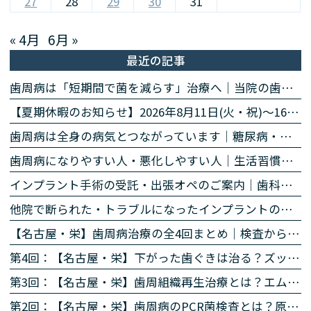
27
28
29
30
31
« 4月
6月 »
最近の記事
歯周病は「短期間で菌を減らす」治療へ｜当院の歯周病除菌プログラム
【夏期休暇のお知らせ】2026年8月11日(火・祝)〜16日(日)
歯周病は全身の病気とつながっています｜糖尿病・心臓・誤嚥性肺炎・認知症との関係｜名古屋・栄の高山歯科室
歯周病になりやすい人・悪化しやすい人｜生活習慣・持病・お薬のリスク因子｜名古屋・栄の高山歯科室
インプラント手術の受託・出張オペのご案内｜歯科医師の先生方へ
他院で断られた・トラブルになったインプラントのご相談
【名古屋・栄】歯周病治療の全4回まとめ｜検査から再生治療・歯肉退縮まで専門医が解説
第4回：【名古屋・栄】下がった歯ぐきは治る？ズッケリー法で歯肉退縮を改善する再生治療
第3回：【名古屋・栄】歯周組織再生治療とは？エムドゲイン・リグロスで歯を残す方法を専門医が解説
第2回：【名古屋・栄】歯周病のPCR菌検査とは？原因菌を見える化する4ステップを専門医が解説