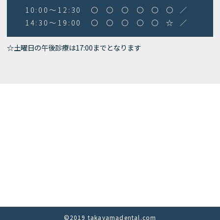
10:00～12:30
〇
〇
〇
〇
〇
〇
／
14:30～19:00
〇
〇
〇
〇
〇
☆
／
☆土曜日の午後診療は17:00までとなります
©2019 takayamadental.com