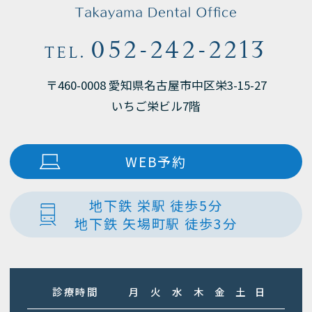
052-242-2213
TEL.
〒460-0008 愛知県名古屋市中区栄3-15-27
いちご栄ビル7階
WEB予約
地下鉄 栄駅 徒歩5分
地下鉄 矢場町駅 徒歩3分
診療時間
月
火
水
木
金
土
日