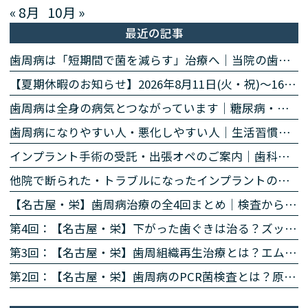
« 8月
10月 »
最近の記事
歯周病は「短期間で菌を減らす」治療へ｜当院の歯周病除菌プログラム
【夏期休暇のお知らせ】2026年8月11日(火・祝)〜16日(日)
歯周病は全身の病気とつながっています｜糖尿病・心臓・誤嚥性肺炎・認知症との関係｜名古屋・栄の高山歯科室
歯周病になりやすい人・悪化しやすい人｜生活習慣・持病・お薬のリスク因子｜名古屋・栄の高山歯科室
インプラント手術の受託・出張オペのご案内｜歯科医師の先生方へ
他院で断られた・トラブルになったインプラントのご相談
【名古屋・栄】歯周病治療の全4回まとめ｜検査から再生治療・歯肉退縮まで専門医が解説
第4回：【名古屋・栄】下がった歯ぐきは治る？ズッケリー法で歯肉退縮を改善する再生治療
第3回：【名古屋・栄】歯周組織再生治療とは？エムドゲイン・リグロスで歯を残す方法を専門医が解説
第2回：【名古屋・栄】歯周病のPCR菌検査とは？原因菌を見える化する4ステップを専門医が解説