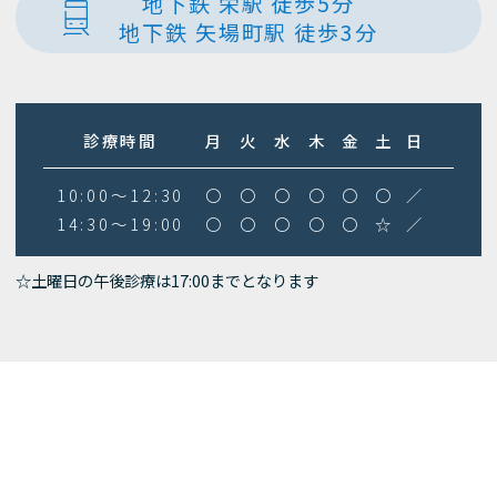
地下鉄 栄駅 徒歩5分
地下鉄 矢場町駅 徒歩3分
診療時間
月
火
水
木
金
土
日
10:00～12:30
〇
〇
〇
〇
〇
〇
／
14:30～19:00
〇
〇
〇
〇
〇
☆
／
☆土曜日の午後診療は17:00までとなります