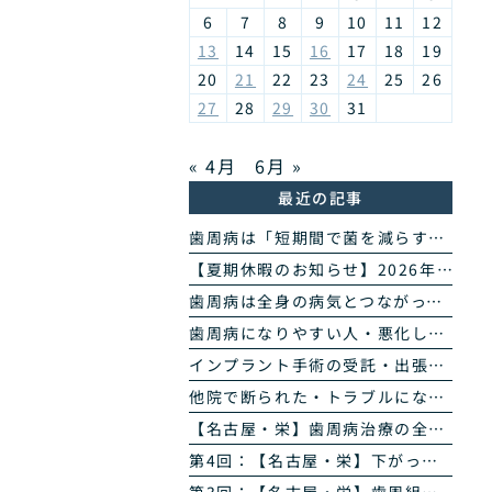
6
7
8
9
10
11
12
13
14
15
16
17
18
19
20
21
22
23
24
25
26
27
28
29
30
31
« 4月
6月 »
最近の記事
歯周病は「短期間で菌を減らす」治療へ｜当院の歯周病除菌プログラム
【夏期休暇のお知らせ】2026年8月11日(火・祝)〜16日(日)
歯周病は全身の病気とつながっています｜糖尿病・心臓・誤嚥性肺炎・認知症との関係｜名古屋・栄の高山歯科室
歯周病になりやすい人・悪化しやすい人｜生活習慣・持病・お薬のリスク因子｜名古屋・栄の高山歯科室
インプラント手術の受託・出張オペのご案内｜歯科医師の先生方へ
他院で断られた・トラブルになったインプラントのご相談
【名古屋・栄】歯周病治療の全4回まとめ｜検査から再生治療・歯肉退縮まで専門医が解説
第4回：【名古屋・栄】下がった歯ぐきは治る？ズッケリー法で歯肉退縮を改善する再生治療