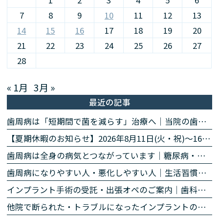
1
2
3
4
5
6
7
8
9
10
11
12
13
14
15
16
17
18
19
20
21
22
23
24
25
26
27
28
« 1月
3月 »
最近の記事
歯周病は「短期間で菌を減らす」治療へ｜当院の歯周病除菌プログラム
【夏期休暇のお知らせ】2026年8月11日(火・祝)〜16日(日)
歯周病は全身の病気とつながっています｜糖尿病・心臓・誤嚥性肺炎・認知症との関係｜名古屋・栄の高山歯科室
歯周病になりやすい人・悪化しやすい人｜生活習慣・持病・お薬のリスク因子｜名古屋・栄の高山歯科室
インプラント手術の受託・出張オペのご案内｜歯科医師の先生方へ
他院で断られた・トラブルになったインプラントのご相談