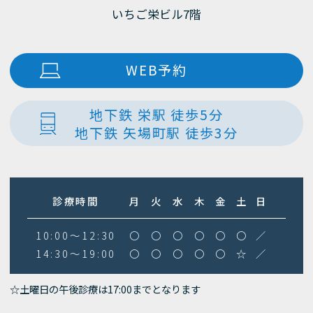
いちご栄ビル7階
WEB予約
地下鉄 栄駅 徒歩5分
地下鉄 矢場町駅 徒歩3分
診療時間
月
火
水
木
金
土
日
10:00～12:30
〇
〇
〇
〇
〇
〇
／
14:30～19:00
〇
〇
〇
〇
〇
☆
／
☆土曜日の午後診療は17:00までとなります