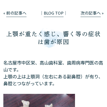
«
前の記事へ
│
BLOG TOP
│
次の記事へ
»
上顎が重たく感じ、響く等の症状
は歯が原因
名古屋市中区栄、高山歯科室、歯周病専門医の高
山です。
上顎の上は上顎洞（左右にある副鼻腔）が有り、
鼻腔とつながっています。