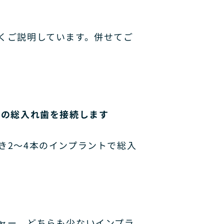
くご説明しています。併せてご
式の総入れ歯を接続します
き2～4本のインプラントで総入
ャー、どちらも少ないインプラ