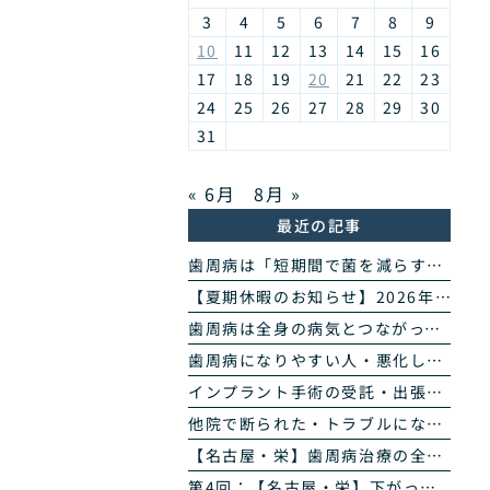
3
4
5
6
7
8
9
10
11
12
13
14
15
16
17
18
19
20
21
22
23
24
25
26
27
28
29
30
31
« 6月
8月 »
最近の記事
歯周病は「短期間で菌を減らす」治療へ｜当院の歯周病除菌プログラム
【夏期休暇のお知らせ】2026年8月11日(火・祝)〜16日(日)
歯周病は全身の病気とつながっています｜糖尿病・心臓・誤嚥性肺炎・認知症との関係｜名古屋・栄の高山歯科室
歯周病になりやすい人・悪化しやすい人｜生活習慣・持病・お薬のリスク因子｜名古屋・栄の高山歯科室
インプラント手術の受託・出張オペのご案内｜歯科医師の先生方へ
他院で断られた・トラブルになったインプラントのご相談
【名古屋・栄】歯周病治療の全4回まとめ｜検査から再生治療・歯肉退縮まで専門医が解説
第4回：【名古屋・栄】下がった歯ぐきは治る？ズッケリー法で歯肉退縮を改善する再生治療