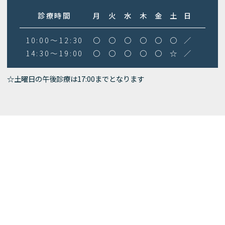
診療時間
月
火
水
木
金
土
日
10:00～12:30
〇
〇
〇
〇
〇
〇
／
14:30～19:00
〇
〇
〇
〇
〇
☆
／
☆土曜日の午後診療は17:00までとなります