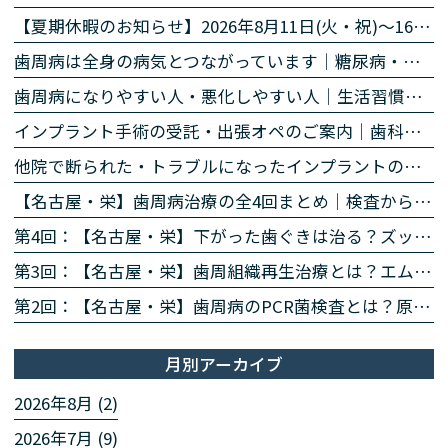
【夏期休暇のお知らせ】2026年8月11日(火・祝)〜16日(日)
歯周病は全身の病気とつながっています｜糖尿病・心臓・誤嚥性肺炎・認知症との関係｜名古屋・栄の高山歯科室
歯周病になりやすい人・悪化しやすい人｜生活習慣・持病・お薬のリスク因子｜名古屋・栄の高山歯科室
インプラント手術の受託・出張オペのご案内｜歯科医師の先生方へ
他院で断られた・トラブルになったインプラントのご相談
【名古屋・栄】歯周病治療の全4回まとめ｜検査から再生治療・歯肉退縮まで専門医が解説
第4回：【名古屋・栄】下がった歯ぐきは治る？ズッケリー法で歯肉退縮を改善する再生治療
第3回：【名古屋・栄】歯周組織再生治療とは？エムドゲイン・リグロスで歯を残す方法を専門医が解説
第2回：【名古屋・栄】歯周病のPCR菌検査とは？原因菌を見える化する4ステップを専門医が解説
月別アーカイブ
2026年8月 (2)
2026年7月 (9)