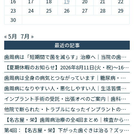
16
17
18
19
20
21
22
23
24
25
26
27
28
29
30
« 5月
7月 »
最近の記事
歯周病は「短期間で菌を減らす」治療へ｜当院の歯周病除菌プログラム
【夏期休暇のお知らせ】2026年8月11日(火・祝)〜16日(日)
歯周病は全身の病気とつながっています｜糖尿病・心臓・誤嚥性肺炎・認知症との関係｜名古屋・栄の高山歯科室
歯周病になりやすい人・悪化しやすい人｜生活習慣・持病・お薬のリスク因子｜名古屋・栄の高山歯科室
インプラント手術の受託・出張オペのご案内｜歯科医師の先生方へ
他院で断られた・トラブルになったインプラントのご相談
【名古屋・栄】歯周病治療の全4回まとめ｜検査から再生治療・歯肉退縮まで専門医が解説
第4回：【名古屋・栄】下がった歯ぐきは治る？ズッケリー法で歯肉退縮を改善する再生治療