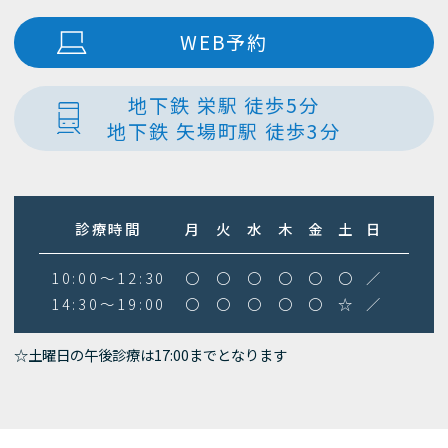
WEB予約
地下鉄 栄駅 徒歩5分
地下鉄 矢場町駅 徒歩3分
診療時間
月
火
水
木
金
土
日
10:00～12:30
〇
〇
〇
〇
〇
〇
／
14:30～19:00
〇
〇
〇
〇
〇
☆
／
☆土曜日の午後診療は17:00までとなります