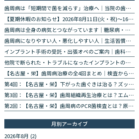
歯周病は「短期間で菌を減らす」治療へ｜当院の歯周病除菌プログラム
【夏期休暇のお知らせ】2026年8月11日(火・祝)〜16日(日)
歯周病は全身の病気とつながっています｜糖尿病・心臓・誤嚥性肺炎・認知症との関係｜名古屋・栄の高山歯科室
歯周病になりやすい人・悪化しやすい人｜生活習慣・持病・お薬のリスク因子｜名古屋・栄の高山歯科室
インプラント手術の受託・出張オペのご案内｜歯科医師の先生方へ
他院で断られた・トラブルになったインプラントのご相談
【名古屋・栄】歯周病治療の全4回まとめ｜検査から再生治療・歯肉退縮まで専門医が解説
第4回：【名古屋・栄】下がった歯ぐきは治る？ズッケリー法で歯肉退縮を改善する再生治療
第3回：【名古屋・栄】歯周組織再生治療とは？エムドゲイン・リグロスで歯を残す方法を専門医が解説
第2回：【名古屋・栄】歯周病のPCR菌検査とは？原因菌を見える化する4ステップを専門医が解説
月別アーカイブ
2026年8月 (2)