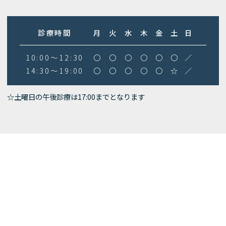
診療時間
月
火
水
木
金
土
日
10:00～12:30
〇
〇
〇
〇
〇
〇
／
14:30～19:00
〇
〇
〇
〇
〇
☆
／
☆土曜日の午後診療は17:00までとなります