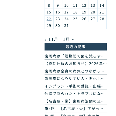
8
9
10
11
12
13
14
15
16
17
18
19
20
21
22
23
24
25
26
27
28
29
30
31
« 11月
1月 »
最近の記事
歯周病は「短期間で菌を減らす」治療へ｜当院の歯周病除菌プログラム
【夏期休暇のお知らせ】2026年8月11日(火・祝)〜16日(日)
歯周病は全身の病気とつながっています｜糖尿病・心臓・誤嚥性肺炎・認知症との関係｜名古屋・栄の高山歯科室
歯周病になりやすい人・悪化しやすい人｜生活習慣・持病・お薬のリスク因子｜名古屋・栄の高山歯科室
インプラント手術の受託・出張オペのご案内｜歯科医師の先生方へ
他院で断られた・トラブルになったインプラントのご相談
【名古屋・栄】歯周病治療の全4回まとめ｜検査から再生治療・歯肉退縮まで専門医が解説
第4回：【名古屋・栄】下がった歯ぐきは治る？ズッケリー法で歯肉退縮を改善する再生治療