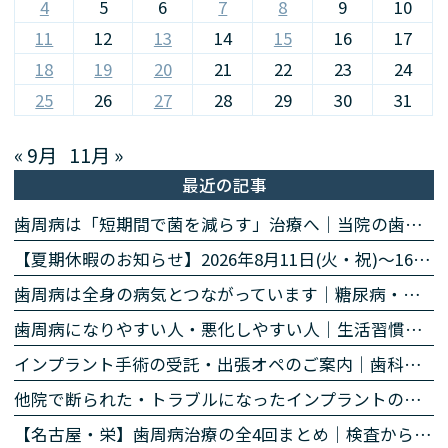
4
5
6
7
8
9
10
11
12
13
14
15
16
17
18
19
20
21
22
23
24
25
26
27
28
29
30
31
« 9月
11月 »
最近の記事
歯周病は「短期間で菌を減らす」治療へ｜当院の歯周病除菌プログラム
【夏期休暇のお知らせ】2026年8月11日(火・祝)〜16日(日)
歯周病は全身の病気とつながっています｜糖尿病・心臓・誤嚥性肺炎・認知症との関係｜名古屋・栄の高山歯科室
歯周病になりやすい人・悪化しやすい人｜生活習慣・持病・お薬のリスク因子｜名古屋・栄の高山歯科室
インプラント手術の受託・出張オペのご案内｜歯科医師の先生方へ
他院で断られた・トラブルになったインプラントのご相談
【名古屋・栄】歯周病治療の全4回まとめ｜検査から再生治療・歯肉退縮まで専門医が解説