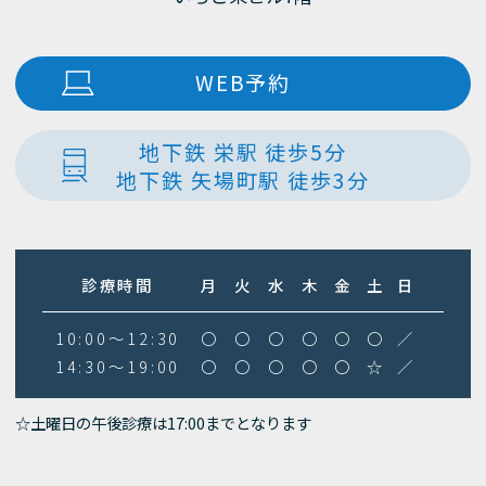
WEB予約
地下鉄 栄駅 徒歩5分
地下鉄 矢場町駅 徒歩3分
診療時間
月
火
水
木
金
土
日
10:00～12:30
〇
〇
〇
〇
〇
〇
／
14:30～19:00
〇
〇
〇
〇
〇
☆
／
☆土曜日の午後診療は17:00までとなります