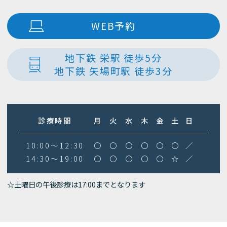
WEB予約
地下鉄 栄駅 徒歩5分
地下鉄 矢場町駅 徒歩3分
診療時間
月
火
水
木
金
土
日
10:00～12:30
〇
〇
〇
〇
〇
〇
／
14:30～19:00
〇
〇
〇
〇
〇
☆
／
☆土曜日の午後診療は17:00までとなります