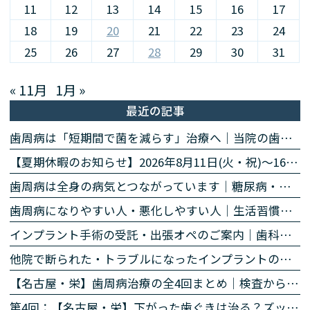
11
12
13
14
15
16
17
18
19
20
21
22
23
24
25
26
27
28
29
30
31
« 11月
1月 »
最近の記事
歯周病は「短期間で菌を減らす」治療へ｜当院の歯周病除菌プログラム
【夏期休暇のお知らせ】2026年8月11日(火・祝)〜16日(日)
歯周病は全身の病気とつながっています｜糖尿病・心臓・誤嚥性肺炎・認知症との関係｜名古屋・栄の高山歯科室
歯周病になりやすい人・悪化しやすい人｜生活習慣・持病・お薬のリスク因子｜名古屋・栄の高山歯科室
インプラント手術の受託・出張オペのご案内｜歯科医師の先生方へ
他院で断られた・トラブルになったインプラントのご相談
【名古屋・栄】歯周病治療の全4回まとめ｜検査から再生治療・歯肉退縮まで専門医が解説
第4回：【名古屋・栄】下がった歯ぐきは治る？ズッケリー法で歯肉退縮を改善する再生治療