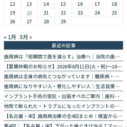
12
13
14
15
16
17
18
19
20
21
22
23
24
25
26
27
28
29
« 1月
3月 »
最近の記事
歯周病は「短期間で菌を減らす」治療へ｜当院の歯周病除菌プログラム
【夏期休暇のお知らせ】2026年8月11日(火・祝)〜16日(日)
歯周病は全身の病気とつながっています｜糖尿病・心臓・誤嚥性肺炎・認知症との関係｜名古屋・栄の高山歯科室
歯周病になりやすい人・悪化しやすい人｜生活習慣・持病・お薬のリスク因子｜名古屋・栄の高山歯科室
インプラント手術の受託・出張オペのご案内｜歯科医師の先生方へ
他院で断られた・トラブルになったインプラントのご相談
【名古屋・栄】歯周病治療の全4回まとめ｜検査から再生治療・歯肉退縮まで専門医が解説
第4回：【名古屋・栄】下がった歯ぐきは治る？ズッケリー法で歯肉退縮を改善する再生治療