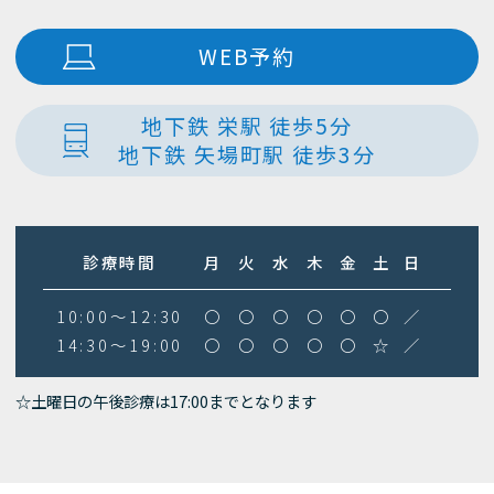
WEB予約
地下鉄 栄駅 徒歩5分
地下鉄 矢場町駅 徒歩3分
診療時間
月
火
水
木
金
土
日
10:00～12:30
〇
〇
〇
〇
〇
〇
／
14:30～19:00
〇
〇
〇
〇
〇
☆
／
☆土曜日の午後診療は17:00までとなります