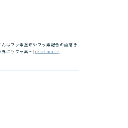
？
さんはフッ素塗布やフッ素配合の歯磨き
意外にもフッ素…
[read more]