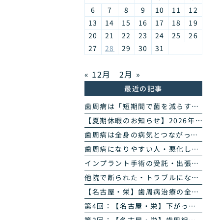
6
7
8
9
10
11
12
13
14
15
16
17
18
19
20
21
22
23
24
25
26
27
28
29
30
31
« 12月
2月 »
最近の記事
歯周病は「短期間で菌を減らす」治療へ｜当院の歯周病除菌プログラム
【夏期休暇のお知らせ】2026年8月11日(火・祝)〜16日(日)
歯周病は全身の病気とつながっています｜糖尿病・心臓・誤嚥性肺炎・認知症との関係｜名古屋・栄の高山歯科室
歯周病になりやすい人・悪化しやすい人｜生活習慣・持病・お薬のリスク因子｜名古屋・栄の高山歯科室
インプラント手術の受託・出張オペのご案内｜歯科医師の先生方へ
他院で断られた・トラブルになったインプラントのご相談
【名古屋・栄】歯周病治療の全4回まとめ｜検査から再生治療・歯肉退縮まで専門医が解説
第4回：【名古屋・栄】下がった歯ぐきは治る？ズッケリー法で歯肉退縮を改善する再生治療