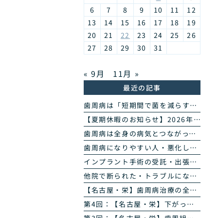
6
7
8
9
10
11
12
13
14
15
16
17
18
19
20
21
22
23
24
25
26
27
28
29
30
31
« 9月
11月 »
最近の記事
歯周病は「短期間で菌を減らす」治療へ｜当院の歯周病除菌プログラム
【夏期休暇のお知らせ】2026年8月11日(火・祝)〜16日(日)
歯周病は全身の病気とつながっています｜糖尿病・心臓・誤嚥性肺炎・認知症との関係｜名古屋・栄の高山歯科室
歯周病になりやすい人・悪化しやすい人｜生活習慣・持病・お薬のリスク因子｜名古屋・栄の高山歯科室
インプラント手術の受託・出張オペのご案内｜歯科医師の先生方へ
他院で断られた・トラブルになったインプラントのご相談
【名古屋・栄】歯周病治療の全4回まとめ｜検査から再生治療・歯肉退縮まで専門医が解説
第4回：【名古屋・栄】下がった歯ぐきは治る？ズッケリー法で歯肉退縮を改善する再生治療