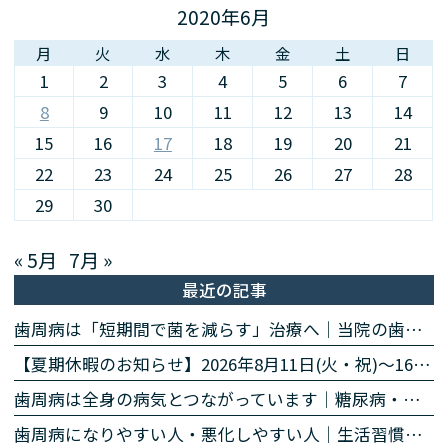
2020年6月
月
火
水
木
金
土
日
1
2
3
4
5
6
7
8
9
10
11
12
13
14
15
16
17
18
19
20
21
22
23
24
25
26
27
28
29
30
« 5月
7月 »
最近の記事
歯周病は「短期間で菌を減らす」治療へ｜当院の歯周病除菌プログラム
【夏期休暇のお知らせ】2026年8月11日(火・祝)〜16日(日)
歯周病は全身の病気とつながっています｜糖尿病・心臓・誤嚥性肺炎・認知症との関係｜名古屋・栄の高山歯科室
歯周病になりやすい人・悪化しやすい人｜生活習慣・持病・お薬のリスク因子｜名古屋・栄の高山歯科室