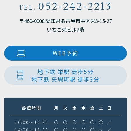
052-242-2213
TEL.
〒460-0008 愛知県名古屋市中区栄3-15-27
いちご栄ビル7階
WEB予約
地下鉄 栄駅 徒歩5分
地下鉄 矢場町駅 徒歩3分
診療時間
月
火
水
木
金
土
日
10:00～12:30
〇
〇
〇
〇
〇
〇
／
14:30～19:00
〇
〇
〇
〇
〇
☆
／