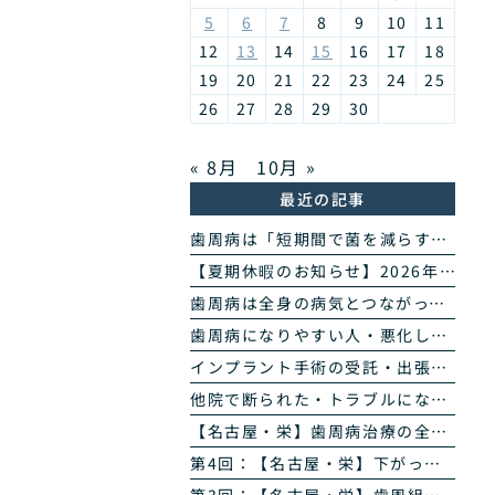
5
6
7
8
9
10
11
12
13
14
15
16
17
18
19
20
21
22
23
24
25
26
27
28
29
30
« 8月
10月 »
最近の記事
歯周病は「短期間で菌を減らす」治療へ｜当院の歯周病除菌プログラム
【夏期休暇のお知らせ】2026年8月11日(火・祝)〜16日(日)
歯周病は全身の病気とつながっています｜糖尿病・心臓・誤嚥性肺炎・認知症との関係｜名古屋・栄の高山歯科室
歯周病になりやすい人・悪化しやすい人｜生活習慣・持病・お薬のリスク因子｜名古屋・栄の高山歯科室
インプラント手術の受託・出張オペのご案内｜歯科医師の先生方へ
他院で断られた・トラブルになったインプラントのご相談
【名古屋・栄】歯周病治療の全4回まとめ｜検査から再生治療・歯肉退縮まで専門医が解説
第4回：【名古屋・栄】下がった歯ぐきは治る？ズッケリー法で歯肉退縮を改善する再生治療