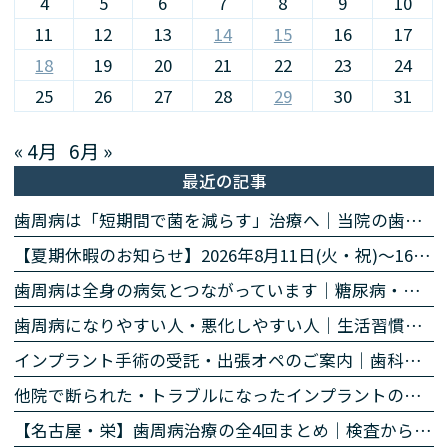
4
5
6
7
8
9
10
11
12
13
14
15
16
17
18
19
20
21
22
23
24
25
26
27
28
29
30
31
« 4月
6月 »
最近の記事
歯周病は「短期間で菌を減らす」治療へ｜当院の歯周病除菌プログラム
【夏期休暇のお知らせ】2026年8月11日(火・祝)〜16日(日)
歯周病は全身の病気とつながっています｜糖尿病・心臓・誤嚥性肺炎・認知症との関係｜名古屋・栄の高山歯科室
歯周病になりやすい人・悪化しやすい人｜生活習慣・持病・お薬のリスク因子｜名古屋・栄の高山歯科室
インプラント手術の受託・出張オペのご案内｜歯科医師の先生方へ
他院で断られた・トラブルになったインプラントのご相談
【名古屋・栄】歯周病治療の全4回まとめ｜検査から再生治療・歯肉退縮まで専門医が解説