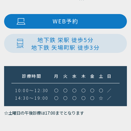
WEB予約
地下鉄 栄駅 徒歩5分
地下鉄 矢場町駅 徒歩3分
診療時間
月
火
水
木
金
土
日
10:00～12:30
〇
〇
〇
〇
〇
〇
／
14:30～19:00
〇
〇
〇
〇
〇
☆
／
☆土曜日の午後診療は17:00までとなります