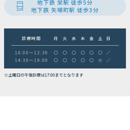
地下鉄 栄駅 徒歩5分
地下鉄 矢場町駅 徒歩3分
診療時間
月
火
水
木
金
土
日
10:00～12:30
〇
〇
〇
〇
〇
〇
／
14:30～19:00
〇
〇
〇
〇
〇
☆
／
☆土曜日の午後診療は17:00までとなります