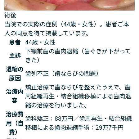
術後
当院での実際の症例（44歳・女性）。患者ご本
人の同意を得て掲載しています。
患者
44歳・女性
下顎前歯の歯肉退縮（歯ぐきが下がって
主訴
きた）
退縮の
歯列不正（歯ならびの問題）
原因
矯正治療で歯ならびを整えたうえで、歯
治療内
周組織再生・結合組織移植による歯肉退
容
縮の治療を行いました。
治療費
歯科矯正：88万円／歯周再生・結合組織
用（自
移植による歯肉退縮手術：29万7千円
費）