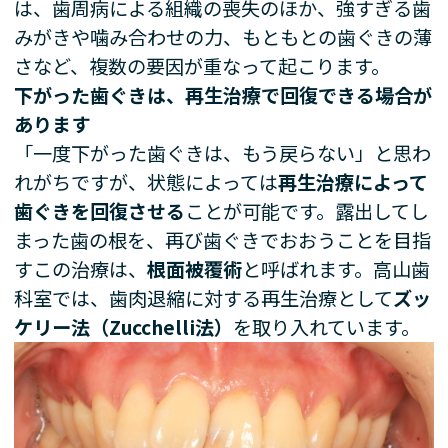
は、歯周病による組織の喪失のほか、強すぎる歯
みがきや噛み合わせの力、もともとの歯ぐきの薄
さなど、複数の要因が重なって起こります。
下がった歯ぐきは、再生治療で回復できる場合が
あります
「一度下がった歯ぐきは、もう戻らない」と思わ
れがちですが、状態によっては
再生治療によって
歯ぐきを回復させる
ことが可能です。露出してし
まった歯の根を、再び歯ぐきでおおうことを目指
すこの治療は、
根面被覆術
と呼ばれます。高山歯
科室では、歯肉退縮に対する再生治療として
ズッ
ケリー法（Zucchelli法）
を取り入れています。