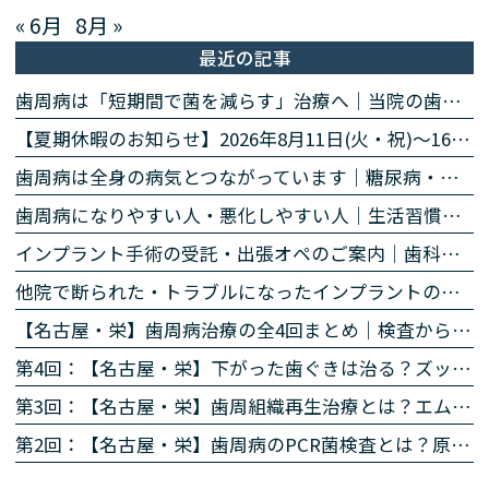
« 6月
8月 »
最近の記事
歯周病は「短期間で菌を減らす」治療へ｜当院の歯周病除菌プログラム
【夏期休暇のお知らせ】2026年8月11日(火・祝)〜16日(日)
歯周病は全身の病気とつながっています｜糖尿病・心臓・誤嚥性肺炎・認知症との関係｜名古屋・栄の高山歯科室
歯周病になりやすい人・悪化しやすい人｜生活習慣・持病・お薬のリスク因子｜名古屋・栄の高山歯科室
インプラント手術の受託・出張オペのご案内｜歯科医師の先生方へ
他院で断られた・トラブルになったインプラントのご相談
【名古屋・栄】歯周病治療の全4回まとめ｜検査から再生治療・歯肉退縮まで専門医が解説
第4回：【名古屋・栄】下がった歯ぐきは治る？ズッケリー法で歯肉退縮を改善する再生治療
第3回：【名古屋・栄】歯周組織再生治療とは？エムドゲイン・リグロスで歯を残す方法を専門医が解説
第2回：【名古屋・栄】歯周病のPCR菌検査とは？原因菌を見える化する4ステップを専門医が解説