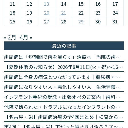
11
12
13
14
15
16
17
18
19
20
21
22
23
24
25
26
27
28
29
30
31
« 2月
4月 »
最近の記事
歯周病は「短期間で菌を減らす」治療へ｜当院の歯周病除菌プログラム
【夏期休暇のお知らせ】2026年8月11日(火・祝)〜16日(日)
歯周病は全身の病気とつながっています｜糖尿病・心臓・誤嚥性肺炎・認知症との関係｜名古屋・栄の高山歯科室
歯周病になりやすい人・悪化しやすい人｜生活習慣・持病・お薬のリスク因子｜名古屋・栄の高山歯科室
インプラント手術の受託・出張オペのご案内｜歯科医師の先生方へ
他院で断られた・トラブルになったインプラントのご相談
【名古屋・栄】歯周病治療の全4回まとめ｜検査から再生治療・歯肉退縮まで専門医が解説
第4回：【名古屋・栄】下がった歯ぐきは治る？ズッケリー法で歯肉退縮を改善する再生治療