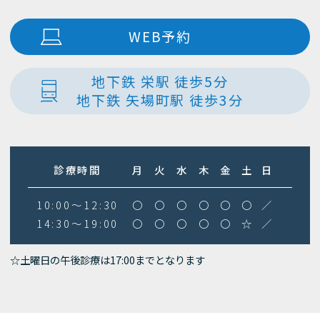
WEB予約
地下鉄 栄駅 徒歩5分
地下鉄 矢場町駅 徒歩3分
診療時間
月
火
水
木
金
土
日
10:00～12:30
〇
〇
〇
〇
〇
〇
／
14:30～19:00
〇
〇
〇
〇
〇
☆
／
☆土曜日の午後診療は17:00までとなります