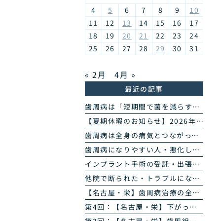
4
5
6
7
8
9
10
11
12
13
14
15
16
17
18
19
20
21
22
23
24
25
26
27
28
29
30
31
« 2月
4月 »
最近の記事
歯周病は「短期間で菌を減らす」治療へ｜当院の歯周病除菌プログラム
【夏期休暇のお知らせ】2026年8月11日(火・祝)〜16日(日)
歯周病は全身の病気とつながっています｜糖尿病・心臓・誤嚥性肺炎・認知症との関係｜名古屋・栄の高山歯科室
歯周病になりやすい人・悪化しやすい人｜生活習慣・持病・お薬のリスク因子｜名古屋・栄の高山歯科室
インプラント手術の受託・出張オペのご案内｜歯科医師の先生方へ
他院で断られた・トラブルになったインプラントのご相談
【名古屋・栄】歯周病治療の全4回まとめ｜検査から再生治療・歯肉退縮まで専門医が解説
第4回：【名古屋・栄】下がった歯ぐきは治る？ズッケリー法で歯肉退縮を改善する再生治療