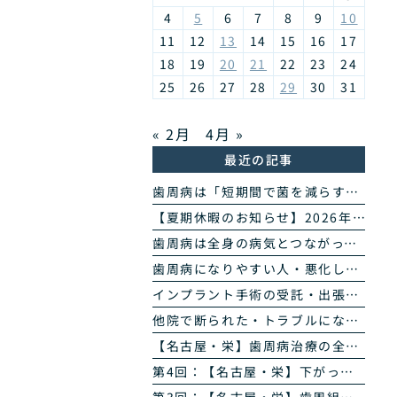
4
5
6
7
8
9
10
11
12
13
14
15
16
17
18
19
20
21
22
23
24
25
26
27
28
29
30
31
« 2月
4月 »
最近の記事
歯周病は「短期間で菌を減らす」治療へ｜当院の歯周病除菌プログラム
【夏期休暇のお知らせ】2026年8月11日(火・祝)〜16日(日)
歯周病は全身の病気とつながっています｜糖尿病・心臓・誤嚥性肺炎・認知症との関係｜名古屋・栄の高山歯科室
歯周病になりやすい人・悪化しやすい人｜生活習慣・持病・お薬のリスク因子｜名古屋・栄の高山歯科室
インプラント手術の受託・出張オペのご案内｜歯科医師の先生方へ
他院で断られた・トラブルになったインプラントのご相談
【名古屋・栄】歯周病治療の全4回まとめ｜検査から再生治療・歯肉退縮まで専門医が解説
第4回：【名古屋・栄】下がった歯ぐきは治る？ズッケリー法で歯肉退縮を改善する再生治療